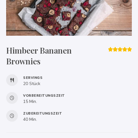
Himbeer Bananen
Brownies
SERVINGS
20
Stück
VORBEREITUNGSZEIT
Minuten
15
Min.
ZUBEREITUNGSZEIT
Minuten
40
Min.