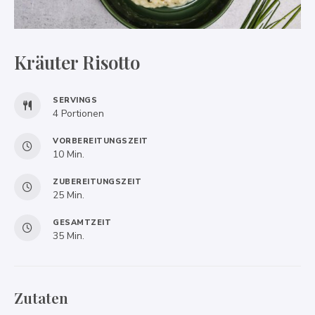
Kräuter Risotto
SERVINGS
4
Portionen
VORBEREITUNGSZEIT
Minuten
10
Min.
ZUBEREITUNGSZEIT
Minuten
25
Min.
GESAMTZEIT
Minuten
35
Min.
Zutaten