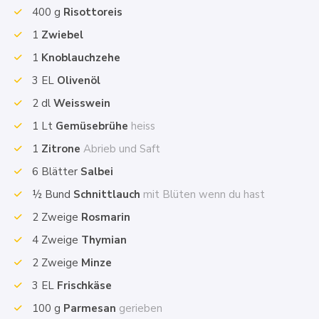
400
g
Risottoreis
1
Zwiebel
1
Knoblauchzehe
3
EL
Olivenöl
2
dl
Weisswein
1
Lt
Gemüsebrühe
heiss
1
Zitrone
Abrieb und Saft
6
Blätter
Salbei
½
Bund
Schnittlauch
mit Blüten wenn du hast
2
Zweige
Rosmarin
4
Zweige
Thymian
2
Zweige
Minze
3
EL
Frischkäse
100
g
Parmesan
gerieben