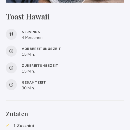
Toast Hawaii
SERVINGS
4
Personen
VORBEREITUNGSZEIT
Minuten
15
Min.
ZUBEREITUNGSZEIT
Minuten
15
Min.
GESAMTZEIT
Minuten
30
Min.
Zutaten
1
Zucchini