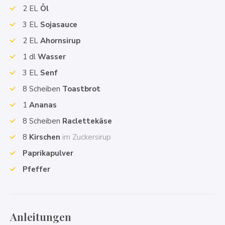
2
EL
Öl
3
EL
Sojasauce
2
EL
Ahornsirup
1
dl
Wasser
3
EL
Senf
8
Scheiben
Toastbrot
1
Ananas
8
Scheiben
Raclettekäse
8
Kirschen
im Zuckersirup
Paprikapulver
Pfeffer
Anleitungen