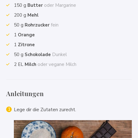
150
g
Butter
oder Margarine
200
g
Mehl
50
g
Rohrzucker
fein
1
Orange
1
Zitrone
50
g
Schokolade
Dunkel
2
EL
Milch
oder vegane Milch
Anleitungen
Lege dir die Zutaten zurecht.