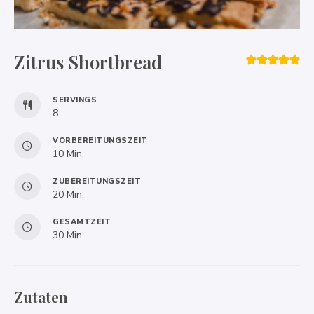
Zitrus Shortbread
SERVINGS
8
VORBEREITUNGSZEIT
Minuten
10
Min.
ZUBEREITUNGSZEIT
Minuten
20
Min.
GESAMTZEIT
Minuten
30
Min.
Zutaten